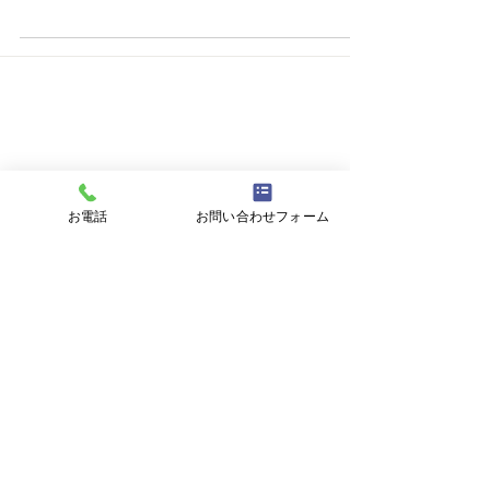
お電話
お問い合わせフォーム
​岐阜県多治見市の会計・税理士事務所
​税理士法人 森本会計
〒507-0023
岐阜県多治見市小田町3丁目80
TEL.
0572-22-5201
FAX.
0572-24-3082
© 2023 税理士法人 森本会計. All Rights Reserved.